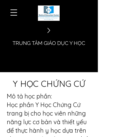
​TRUNG TÂM GIÁO DỤC Y HỌC
​Y HỌC CHỨNG CỨ
Mô tả học phần:
Học phần Y Học Chứng Cứ
trang bị cho học viên những
năng lực cơ bản và thiết yếu
để thực hành y học dựa trên