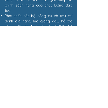
chính sách nâng cao chất lượng đào
tạo.
Phát triển các bộ công cụ và tiêu chí
đánh giá năng lực giảng dạy, hỗ trợ
giảng viên tự đánh giá và cải thiện kỹ
năng giảng dạy của mình.
ĐẠI HỌC Y DƯỢC TP.HCM
​TRUNG TÂM GIÁO DỤC Y HỌC