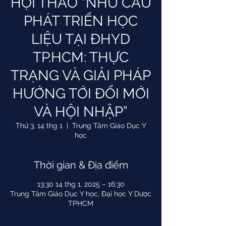
HỘI THẢO “NHU CẦU
PHÁT TRIỂN HỌC
LIỆU TẠI ĐHYD
TP.HCM: THỰC
TRẠNG VÀ GIẢI PHÁP
HƯỚNG TỚI ĐỔI MỚI
VÀ HỘI NHẬP”
Thứ 3, 14 thg 1
  |  
Trung Tâm Giáo Dục Y
học
Thời gian & Địa điểm
13:30 14 thg 1, 2025 – 16:30
Trung Tâm Giáo Dục Y học, Đại học Y Dược
TPHCM