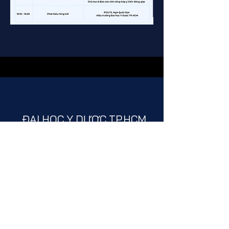
ĐẠI HỌC Y DƯỢC TP.HCM
​TRUNG TÂM GIÁO DỤC Y HỌC
​Liên hệ
028 3855 2379
ttgdyh@ump.edu.vn