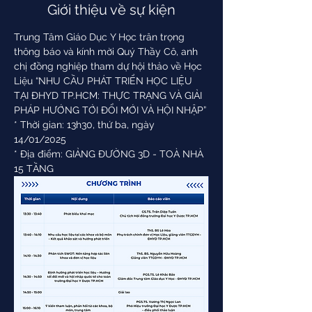
Giới thiệu về sự kiện
Trung Tâm Giáo Dục Y Học trân trọng 
thông báo và kính mời Quý Thầy Cô, anh 
chị đồng nghiệp tham dự hội thảo về Học 
Liệu “NHU CẦU PHÁT TRIỂN HỌC LIỆU 
TẠI ĐHYD TP.HCM: THỰC TRẠNG VÀ GIẢI 
PHÁP HƯỚNG TỚI ĐỔI MỚI VÀ HỘI NHẬP” 
* Thời gian: 13h30, thứ ba, ngày 
14/01/2025   
* Địa điểm: GIẢNG ĐƯỜNG 3D - TOÀ NHÀ 
15 TẦNG